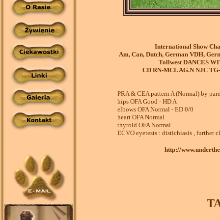
International Show Cha
Am, Can, Dutch, German VDH, Ge
Tollwest DANCES W
CD RN-MCL AG.N NJC TG
PRA & CEA pattern A (Normal) by par
hips OFA Good - HD A
elbows OFA Normal - ED 0/0
heart OFA Normal
thyroid OFA Normal
ECVO eyetests : distichiasis , further c
http://www.underthe
T