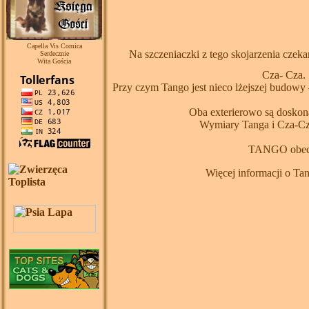
Capella Vis Comica
Na szczeniaczki z tego skojarzenia czekamy
Serdecznie
Wita Gościa
Cza- Cza.
Przy czym Tango jest nieco lżejszej budowy 
Oba exterierowo są doskonałe
Wymiary Tanga i Cza-Czy
TANGO obecni
Więcej informacji o Ta