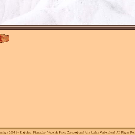
yright 2005 by
El�bieta Pietraszko
Wszelkie Prawa Zastrze�one! Alle Rechte Vorbehalten! All Rights Res