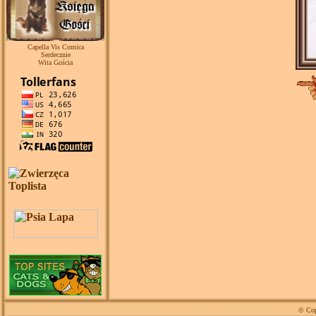
Capella Vis Comica
Serdecznie
Wita Gościa
© Cop