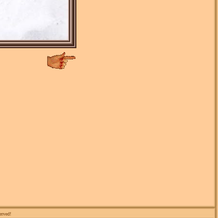
erved!