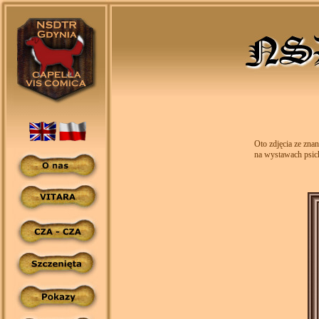
Oto zdjęcia ze znan
na wystawach psich