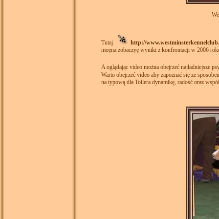
We
Tutaj
http://www.westminsterkennelclub.
moęna zobaczyę wyniki z konfrontacji w 2006 rok
A oglądając video można obejrzeć najładniejsze ps
Warto obejrzeć video aby zapoznać się ze sposob
na typową dla Tollera dynamikę, radość oraz wspó